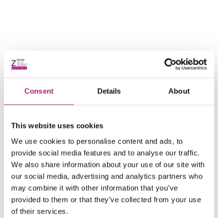
Consent
Details
About
Fragen zum Süddeutschen Forum für Insolvenz und
This website uses cookies
Sanierung richten Sie bitte an:
carina.metscher@zww.uni-augsburg.de
We use cookies to personalise content and ads, to
provide social media features and to analyse our traffic.
Das Programm 2027 wird vor Mai hier veröffentlicht.
We also share information about your use of our site with
Carina Metscher und das Team des Süddeutschen
our social media, advertising and analytics partners who
Forums
may combine it with other information that you’ve
provided to them or that they’ve collected from your use
of their services.