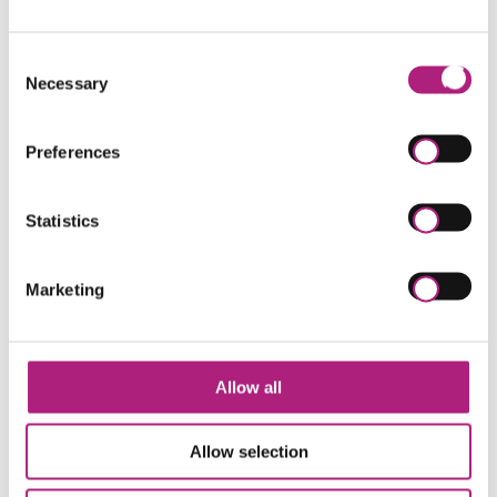
Zielgruppe
Ihr Nutzen
Termine
Referenten
Abschluss
Consent
Necessary
Selection
Insolvenzverwalter, Sanierungs- und
Preferences
Restrukturierungsberater, Entscheidungsträger
aus Banken und Versicherungen im Bereich
Sanierung und Restrukturierung,
Statistics
Wirtschaftsprüfer, Steuerberater, Richter,
Rechtsanwälte
Marketing
Allow all
KI & Digitalisierung Weiterbildung
Navigation
Allow selection
COACHING AUSBILDUNG
überspringen