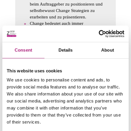
beim Auftraggeber zu positionieren und
selbstbewusst Change Strategien zu
erarbeiten und zu präsentieren.
Change bedeutet auch immer
Konfliktpotenzial. Vertraut mit den
Grundzügen der Change Psychologie und
dem systemischen Konfliktmanagement
sind Sie nach diesem Lehrgang auch für
Consent
Details
About
diese Herausforderung bestens
gewappnet.
This website uses cookies
DETAILS FINDEN SIE HIER
We use cookies to personalise content and ads, to
provide social media features and to analyse our traffic.
We also share information about your use of our site with
our social media, advertising and analytics partners who
Als universitäre Weiterbildungseinrichtung garantiert
may combine it with other information that you’ve
das ZWW mit über 50 Jahren Erfahrung und Expertise
höchste Qualität. Zum anderen sprechen unsere
provided to them or that they’ve collected from your use
Teilnehmenden für uns, denn die meisten kommen
of their services.
durch persönliche Empfehlung zu uns. Außerdem