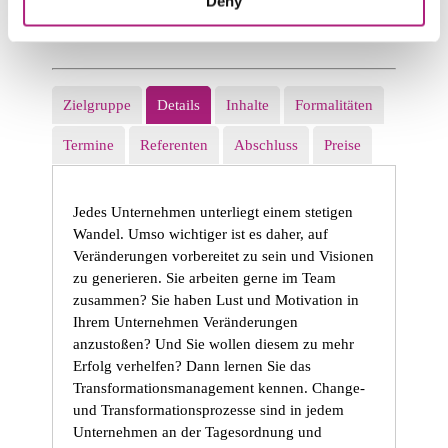
Deny
rund um Stuttgart (da wohne
ich) nach vergleichbaren
Angeboten gesucht und bin auf
die Uni Augsburg gestoßen.
Zielgruppe
Details
Inhalte
Formalitäten
Die Kombination aus Change-
Manager und systemischem
Termine
Referenten
Abschluss
Preise
Coach hat mich deutlich mehr
angesprochen und so bin ich
Jedes Unternehmen unterliegt einem stetigen
dort angekommen."
Wandel. Umso wichtiger ist es daher, auf
Veränderungen vorbereitet zu sein und Visionen
Seniorberater Sparkassen
zu generieren. Sie arbeiten gerne im Team
Consulting GmbH
zusammen? Sie haben Lust und Motivation in
Ihrem Unternehmen Veränderungen
anzustoßen? Und Sie wollen diesem zu mehr
Erfolg verhelfen? Dann lernen Sie das
Transformationsmanagement kennen. Change-
und Transformationsprozesse sind in jedem
Unternehmen an der Tagesordnung und