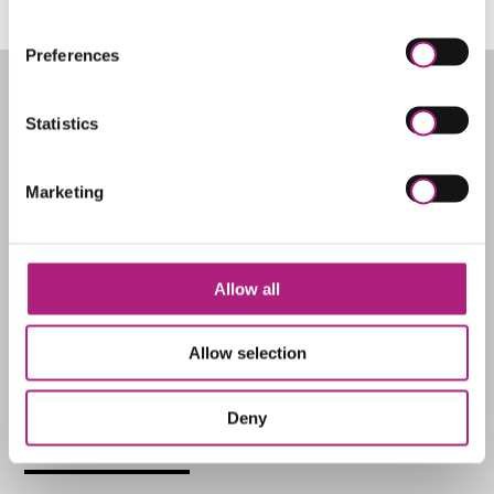
Preferences
Anschrift
Statistics
Universitätsstraße 12 und 16
86159 Augsburg
Marketing
Kontakt
Allow all
Telefon: +49 (821) 598-4742
Telefax: +49 (821) 598-4720
Allow selection
E-Mail:
service@zww.uni-augsburg.de
Deny
Die nächsten Termine