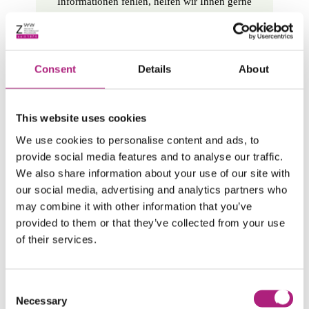
Informationen fehlen, helfen wir Ihnen gerne
persönlich weiter: 0821 598-4733
MBA Unternehmensführung
Consent
Details
About
This website uses cookies
Sehr geehrte Studieninteressierte,
We use cookies to personalise content and ads, to
ob ein MBA-Studium das Richtige für Sie ist, können
provide social media features and to analyse our traffic.
Sie vorab mit unseren neuen Zertifikatskursen
We also share information about your use of our site with
herausfinden. Unsere Kurse „Management Essentials“
our social media, advertising and analytics partners who
und „Leadership Essentials“ bieten Ihnen hier die
may combine it with other information that you’ve
beste Entscheidungshilfe, da in diesen Kurens
provided to them or that they’ve collected from your use
dieselben Kernbereiche wie im MBA thematisiert
of their services.
werden, ohne die langfristige Verpflichtung, die ein
Studium mit sich bringt. Zu diesen Zertifikatskursen
und weiteren Weiterbildungsangeboten, die helfen
Consent
Kernkompetenzen auszubauen, finden Sie mehr
Necessary
Informationen unter
Management
und
Leadership
.
Selection