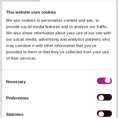
persönlich weiter: 0821 598-4733
This website uses cookies
We use cookies to personalise content and ads, to
17.07.2025 08:44
provide social media features and to analyse our traffic.
Future Skills Engineer
We also share information about your use of our site with
Zertifikatsverleihung
our social media, advertising and analytics partners who
may combine it with other information that you’ve
provided to them or that they’ve collected from your use
Augsburg, 16. Juli 2025
- Am gestrigen Abend fand
of their services.
am ZWW die feierliche Zertifikatsverleihung des
Future Skills Engineer statt. Die Absolventen haben
nicht nur erfolgreich das Zertifikat erhalten, sondern
auch aktiv an der Entwicklung und Entstehung des
Consent
Necessary
Programms mitgewirkt. Dafür möchten wir uns
Selection
Herzlich bedanken!
Wir sind sehr stolz, dass das erfolgreiche Pilotprojekt
Preferences
mit der AMU wird nun verstetigt und markiert
gleichzeitig den Start unseres neuen
Statistics
Weiterbildungsbereichs
KI, Digitalisierung &