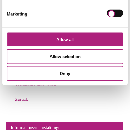
Technische Innovation
.
Als erstes Folgeprodukt des Future Skills Engineer ist
Marketing
bereits der
KI-Operations Manager (Univ.)
in
Planung.
Wir gratulieren allen Teilnehmer:innen herzlich zu
Allow all
ihrem Erfolg und bedanken uns bei unserem Partner
AMU für die hervorragende Zusammenarbeit.
Allow selection
Kontakt:
Max Kunze
, Produktmanager KI,
Digitalisierung & Technische Innovation
Deny
Weitere Informationen:
KI, Digitalisierung &
Technische Innovation
Zurück
Informationsveranstaltungen
Navigation