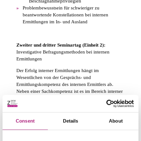
Beschlagnahmeprivilegien
Problembewusstsein für schwieriger zu
beantwortende Konstellationen bei internen
Ermittlungen im In- und Ausland
Zweiter und dritter Seminartag (Einheit 2):
Investigative Befragungsmethoden bei internen
Ermittlungen
Der Erfolg interner Ermittlungen hängt im
Wesentlichen von der Gesprächs- und
Ermittlungskompetenz des internen Ermittlers ab.
Neben einer Sachkompetenz ist es im Bereich interner
Ermittlungen für Ihr Unternehmen deshalb von
besonderer Wichtigkeit, dass Compliance Officer
geschult im Führen effektiver und professioneller
Investigativgespräche sind. Darüber hinaus führen
Consent
Details
About
Internal Investigations in der Regel zu weniger
(Reputations-) Schaden des eigenen Unternehmens,
sodass eine entsprechende erfolgreiche Strategie ein