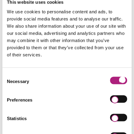
This website uses cookies
entscheidender Faktor zur Abwendung von
We use cookies to personalise content and ads, to
Ansehensverlust in der Öffentlichkeit sein kann.
provide social media features and to analyse our traffic.
Seminarinhalte
We also share information about your use of our site with
our social media, advertising and analytics partners who
Erwerb von aussagepsychologischen Frage- und
may combine it with other information that you’ve
Konfrontationstechniken in Theorie und Praxis
Beeinflussungs- und Überzeugungstechniken
provided to them or that they’ve collected from your use
Vorbereitung und Durchführung investigativer
of their services.
Gespräche im Bereich Internal Investigations
Zielgruppe
Consent
Necessary
Selection
Compliance Officer, Rechtsanwälte und
Rechtsanwältinnen, Unternehmensjuristen und -
juristinnen, Fach- und Führungskräfte aus dem
Preferences
Bereich Compliance
Fortbildungsnachweis gem. § 15 FAO
Statistics
Für den Besuch des Seminars kann ein
Fortbildungsnachweis gem. § 15 FAO (22,5 Stunden