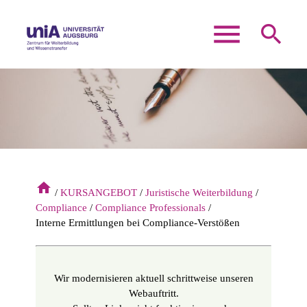
menu
search
Suchbegriffe
SUCHEN
home
KURSANGEBOT
Juristische Weiterbildung
Compliance
Compliance Professionals
Interne Ermittlungen bei Compliance-Verstößen
Wir modernisieren aktuell schrittweise unseren
Webauftritt.