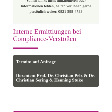
Sollten Links nicht funktionieren oder
Informationen fehlen, helfen wir Ihnen gerne
persönlich weiter: 0821 598-4733
Interne Ermittlungen bei
Compliance-Verstößen
Termin: auf Anfrage
Dozenten:
Prof. Dr. Christian Pelz
&
Dr.
Christian Sering
&
Henning Stuke