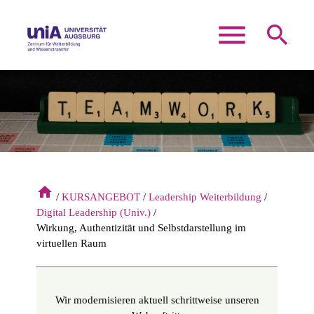
menu
search
Suchbegriffe
SUCHEN
home
KURSANGEBOT
Leadership Weiterbildung
Digital Leadership (Univ.)
Wirkung, Authentizität und Selbstdarstellung im
virtuellen Raum
Wir modernisieren aktuell schrittweise unseren