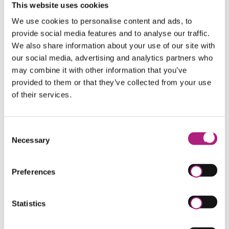
This website uses cookies
Erfahren und verbessern der eigenen digitalen
We use cookies to personalise content and ads, to
Wirkung
provide social media features and to analyse our traffic.
Optimierung der technischen und visuellen
We also share information about your use of our site with
Umsetzung von virtuellen Meetings
our social media, advertising and analytics partners who
Bewusster Einsatz von non-verbaler und verbaler
may combine it with other information that you’ve
Kommunikation im virtuellen Kontext
provided to them or that they’ve collected from your use
Besserer Zugang zu Team-Mitgliedern, Kunden,
of their services.
Stakeholdern im virtuellen Raum
Lernziele & Nutzen für die Praxis
Consent
Necessary
Selection
Die Teilnehmenden können
sich darüber bewusstwerden, wie sie im digitalen
Preferences
Raum als Mensch und Führungskraft wirken;
individuelle technische und visuelle Empfehlungen
erhalten, wie sie ihren äußeren Eindruck verbessern
Statistics
können;
die Auswirkung der inneren und äußeren Haltung