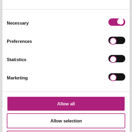
Schwerpunkte
Consent
Necessary
Selection
Design-Thinking-Phasen:
Anwendung der
einzelnen Phasen inklusive der jeweiligen Tools
Preferences
und Werkzeuge
Nutzerzentrierung:
Sich in Zielkunden
hineindenken und deren Bedarfe konkretisieren
Statistics
Prototyping:
Ideen zu greifbaren Prototypen
weiterentwickeln
Testing:
Prototypen direkt mit Zielkunden testen
Marketing
und Lösungsideen validieren
Ihre Referentin
Allow all
Allow selection
Annette Reiners