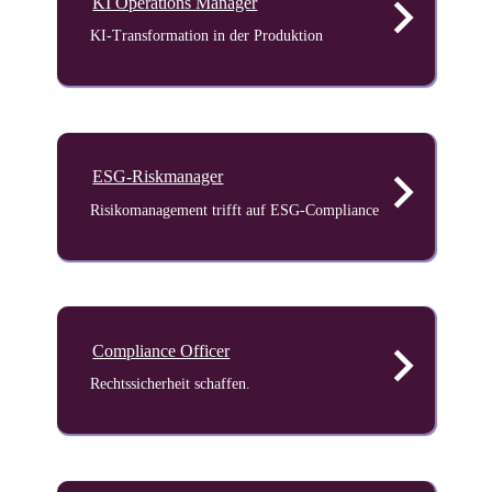
keyboard_arrow_right
KI Operations Manager
KI-Transformation in der Produktion
keyboard_arrow_right
ESG-Riskmanager
Risikomanagement trifft auf ESG-Compliance
keyboard_arrow_right
Compliance Officer
Rechtssicherheit schaffen.