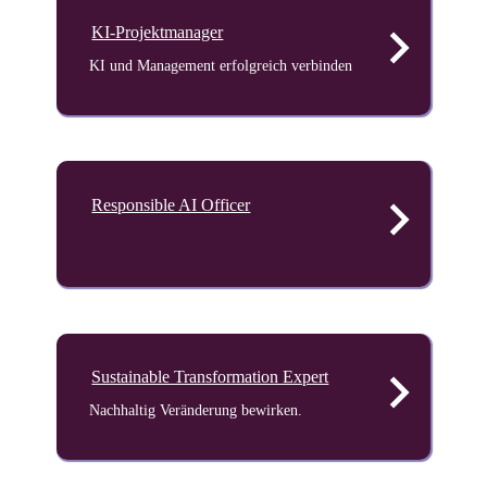
keyboard_arrow_right
KI-Projektmanager
KI und Management erfolgreich verbinden
keyboard_arrow_right
Responsible AI Officer
Rechtssichere KI-Governance im Unternehmen umsetzen.
keyboard_arrow_right
Sustainable Transformation Expert
WEITERBILDUNG UNIVERSITÄT
AUGSBURG
Nachhaltig Veränderung bewirken.
Wo
KURSATMOSPHÄRE