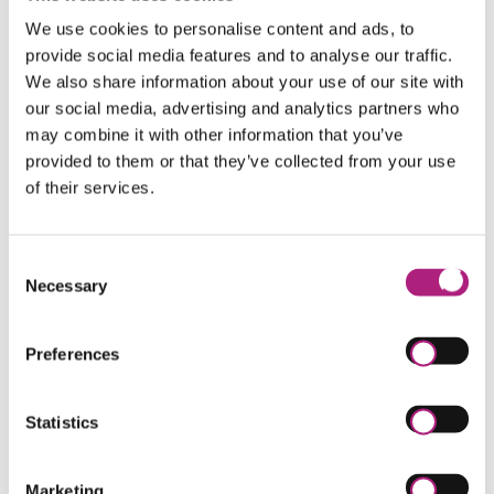
Transformationskompetenz und agile
We use cookies to personalise content and ads, to
Führungskultur – für Führungskräfte, die
provide social media features and to analyse our traffic.
Veränderung aktiv gestalten.
We also share information about your use of our site with
Digital Leadership
Führungskräfte
our social media, advertising and analytics partners who
Transformation
may combine it with other information that you’ve
provided to them or that they’ve collected from your use
→
Zum Bereich
of their services.
Consent
WEITERBILDUNG
Necessary
Management
Selection
Zertifizierte Management-Weiterbildung: Change
Management, Risikomanagement,
Preferences
Projektmanagement, Nachhaltigkeit und
Prozessoptimierung – praxisnah und
berufsbegleitend.
Statistics
Change Manager
Risk Manager
Projektmanager
Sustainability Manager
Marketing