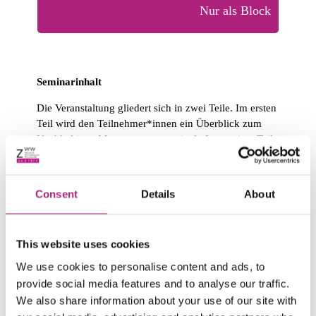
Nur als Block
Seminarinhalt
Die Veranstaltung gliedert sich in zwei Teile. Im ersten
Teil wird den Teilnehmer*innen ein Überblick zum
Nachhaltigen Management vermittelt. Im zweiten Teil
der Veranstaltung wird dargelegt, wie Unternehmen
Stakeholder strategisch langfristig in die
Unternehmensaktivitäten integrieren können, um
Consent
Details
About
simultan ihre Wettbewerbsfähigkeit und Licence-to-
Operate zu erhalten.
Welches sind die wichtigsten inhaltlichen
This website uses cookies
Stichpunkte?
We use cookies to personalise content and ads, to
provide social media features and to analyse our traffic.
Nachhaltigkeitshistorie, Sustainable Development
Goals, nachhaltige Unternehmensführung,
We also share information about your use of our site with
Zielintegration im Nachhaltigkeitsmanagement,