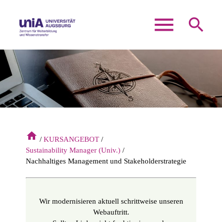
menu
search
Suchbegriffe
SUCHEN
home
KURSANGEBOT
Sustainability Manager (Univ.)
Nachhaltiges Management und Stakeholderstrategie
Wir modernisieren aktuell schrittweise unseren
Webauftritt.