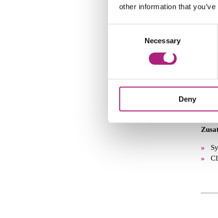
other information that you’ve
Po
Tr
Consent
Erfa
Necessary
Selection
Ge
Ausb
Ma
Deny
Or
Di
Zusat
Sy
CI