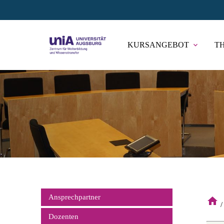
KURSANGEBOT
T
expand_more
Suc
Ansprechpartner
home
Navigation
Dozenten