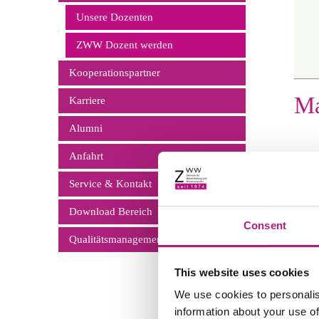
überspringen
Unsere Dozenten
ZWW Dozent werden
Kooperationspartner
Ma
Karriere
Alumni
Anfahrt
Service & Kontakt
S
Download Bereich
Consent
Qualitätsmanagement
This website uses cookies
Kern
We use cookies to personalis
Un
information about your use of
Na