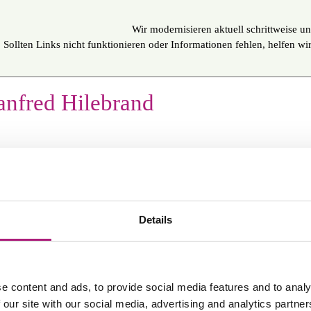
Wir modernisieren aktuell schrittweise un
Sollten Links nicht funktionieren oder Informationen fehlen, helfen w
nfred Hilebrand
eminarübersicht von Manfred Hilebrand
Zur Dozente
Details
kompetenzen und Schwerpunkte
e content and ads, to provide social media features and to analy
ternehmensumstrukturierungen
 our site with our social media, advertising and analytics partn
chfolgeregelungen