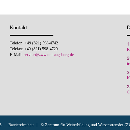
Kontakt
D
1
Telefon: +49 (821) 598-4742
Telefax: +49 (821) 598-4720
R
E-Mail:
service@zww.uni-augsburg.de
2
▶
2
K
2
C
B
Barrierefreiheit
© Zentrum für Weiterbildung und Wissenstransfer (Z