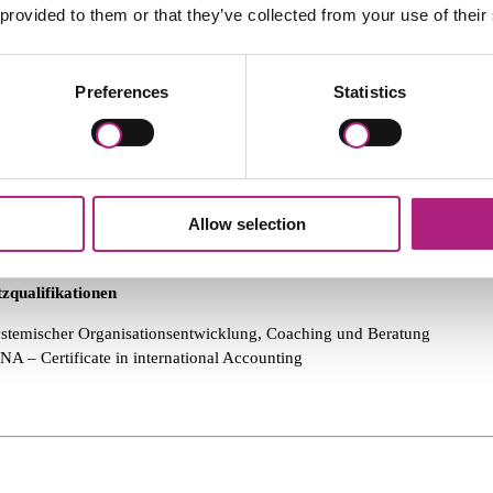
 provided to them or that they’ve collected from your use of their
st Merger Integration
ainer für Steuerrecht und Changemanagement
hrung
Preferences
Statistics
schäftsleitung bei der Steuerberatergesellschaft Jackel und Collegen
ildung
ster of Business Administration, Universität Augsburg Systemische
Allow selection
ganisationsentwicklung, Coaching und Beratung
plom - Finanzwirt (FH), FH VR, Herrsching
zqualifikationen
stemischer Organisationsentwicklung, Coaching und Beratung
NA – Certificate in international Accounting