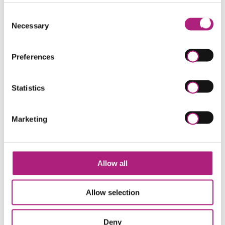
Herausforderungen zu erörtern, spezifische Lösungen
zu finden und sie positiv in ihrer Zielverwirklichung
Consent
zu unterstützen. Optimieren Sie außerdem Ihre
Necessary
Selection
Techniken der Gesprächsführung und aktivieren Sie so
die vorhandenen Ressourcen Ihrer Klienten. Durch
Preferences
praktische Übungen und Beispiele werden die
bestehenden Lösungsstrategien beleuchtet, der Zugriff
auf eigene Ressourcen verdeutlicht und bisherige
Statistics
Fähigkeiten sinnvoll und nachhaltig erweitert.
Marketing
KI & Digitalisierung Weiterbildung
Navigation
Allow all
COACHING AUSBILDUNG
überspringen
Allow selection
MANAGEMENT WEITERBILDUNG
Juristische Weiterbildung
Deny