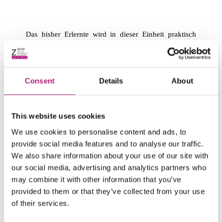
Das bisher Erlernte wird in dieser Einheit praktisch
angewandt: In Kleingruppen werden Ihre
individuellen Fälle besprochen und analysiert. Dabei
erhalten Sie ein intensives Feedback zu Ihrer gezeigten
Beratungsleistung. Dadurch erweitern und optimieren
Consent
Details
About
Sie Ihre Kompetenzen und finden so, gemeinsam mit
Ihren Klienten, noch effizientere Lösungen.
This website uses cookies
Lernen Sie sich selbst besser kennen – denn nur, wer
sich selbst kennt, kann selbstbewusst, authentisch und
We use cookies to personalise content and ads, to
souverän agieren und bewusst Einfluss nehmen.
provide social media features and to analyse our traffic.
Inneres Selbstmanagement sowie Eigen- und
We also share information about your use of our site with
Fremdwahrnehmung sind essentiell für den effektiven
our social media, advertising and analytics partners who
Ausbau Ihrer Beraterkompetenzen.
may combine it with other information that you’ve
Überdenken Sie Ihre eigenen Verhaltensmuster; diese
provided to them or that they’ve collected from your use
Sensibilisierung befähigt Sie dazu, sich besser in Ihre
of their services.
Kunden hineinzuversetzen, deren individuelle