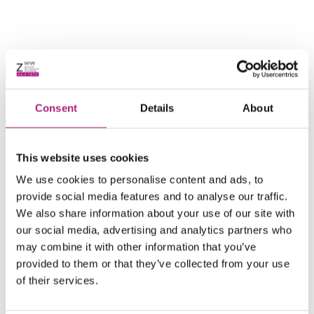
Nur als Block
Consent
Details
About
Seminarziel
This website uses cookies
Sie lernen Methoden zur Erfassung, Darstellung
We use cookies to personalise content and ads, to
und Bewertung von Prozessen kennen.
provide social media features and to analyse our traffic.
Sie wenden diese Methoden bereits im Kurs an
We also share information about your use of our site with
einem konkreten Prozessbeispiel aus Ihrem Umfeld
our social media, advertising and analytics partners who
an.
Sie lernen Verfahren zur zielgerichteten
may combine it with other information that you’ve
Verbesserung und zur Priorisierung von
provided to them or that they’ve collected from your use
Verbesserungsmaßnahmen.
of their services.
Sie lernen und üben dabei die Unterscheidung von
physischen und informatorischen Prozessebenen,