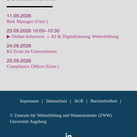
11.09.2026
Risk Manager (Univ.)
23.09.2026 10:00–10:30
▶ Online-Infoevent → KI & Digitalisierung Weiterbildung
24.09.2026
KI-Tools im Unternehmen
25.09.2026
Compliance Officer (Univ.)
Impressum
Datenschutz
AGB
Barrierefreiheit
© Zentrum für Weiterbildung und Wissenstransfer (ZWW) ·
Universität Augsburg