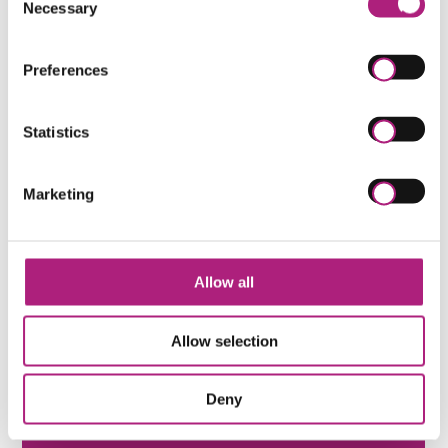
Sie lernen im Kurs Design Thinking als eine
Necessary
Selection
konkrete agile Methode kennen. Sie wenden den
Ablauf des Design Thinking beispielhaft an einem
Preferences
Fall aus Ihrem Umfeld an.
Sie entwickeln eine beispielhafte Prozesslösung.
Statistics
Marketing
KI & Digitalisierung Weiterbildung
Navigation
COACHING AUSBILDUNG
Allow all
überspringen
MANAGEMENT WEITERBILDUNG
Juristische Weiterbildung
Allow selection
Leadership Weiterbildung
Deny
WEITERBILDUNGSFINDER