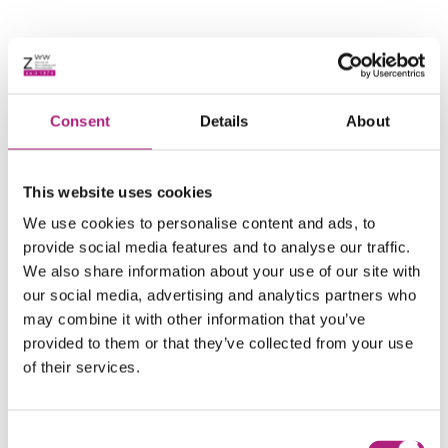
Nur als Block
Consent
Details
About
Seminarziel
This website uses cookies
Sie lernen die Basis agilen Vorgehens und eine
We use cookies to personalise content and ads, to
beispielhafte agile Methode, mit der schnell griffige
provide social media features and to analyse our traffic.
Ergebnisse im Sinne von vorzeigbaren und
We also share information about your use of our site with
diskussionswürdigen Prototypen geschaffen
our social media, advertising and analytics partners who
werden können.
may combine it with other information that you’ve
Sie lernen dabei Prozesse aus Kundensicht und
provided to them or that they’ve collected from your use
damit bezogen auf den Prozessoutput zu bewerten.
Sie wenden dabei Methoden an, die helfen sich in
of their services.
die Zielkunden Ihrer Prozessergebnisse
hineinzudenken und deren Bedarfe zu
konkretisieren.
Consent