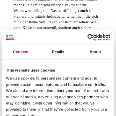
mehr zu einem entscheidenden Faktor für die
Wettbewerbsfähigkeit. Das betrifft längst auch schon
kleinere und mittelständische Unternehmen, die sich
mit einer Reihe von Fragen konfrontiert sehen: Wie
kann KI nicht nur sinnvoll, sondern auch sicher
angewandt werden? Wie kann Künstliche Intelligenz
nachhaltig wirtschaftlich implementiert werden, auch
wenn mein Unternehmen keine große IT-Abteilung
hat?
Consent
Details
About
Antworten auf diese Fragen liefert der neue,
hochaktuelle Zertifikatskurs „
KI-Operations
This website uses cookies
Manager (Univ.)
" des
Zentrums für Weiterbildung
und Wissenstransfer
(ZWW) der
Universität
We use cookies to personalise content and ads, to
Augsburg
. Der berufsbegleitende Kurs liefert Fach-
provide social media features and to analyse our traffic.
und Führungskräften praxiserprobte Methoden, um
We also share information about your use of our site with
KI-Projekte in der Produktion zu steuern,
our social media, advertising and analytics partners who
regulatorische Anforderungen zu verstehen und
may combine it with other information that you’ve
Mitarbeitende durch den Wandel zu begleiten.
provided to them or that they’ve collected from your use
Der Praxisbezug steht dabei im Mittelpunkt. Der Kurs
of their services.