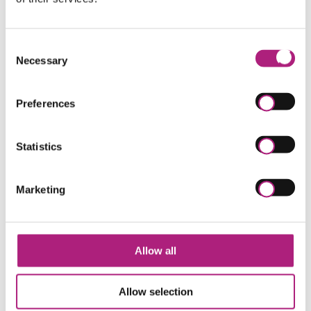
wurde gemeinsam mit dem
Centre for Future
Production (CFP)
der Universität Augsburg
entwickelt – einem der führenden Forschungszentren
Consent
und einer wichtigen Anlaufstelle für Unternehmen
Necessary
Selection
rund um den Einsatz von KI in der industriellen
Produktion. Dort finden auch die ersten Seminartage
Preferences
statt: Die Teilnehmenden erhalten Einblicke in reale
Produktionsumgebungen und lernen anhand konkreter
Anwendungsfälle, wie KI bereits heute in der Praxis
Statistics
eingesetzt wird.
Der Kurs baut auf dem Pilotprojekt
„Future Skills
Marketing
Engineer“
auf, das vom
Bayerischen
Staatsministerium
und der
Vereinigung der
Bayerischen Wirtschaft
(vbw) gefördert wurde, bei
welchem praxisnah die nötigen Kompetenzen und
Allow all
Herausforderungen beim Einsatz von KI in
Unternehmen ermittelt wurden. Die gewonnenen
Erkenntnisse konnten direkt in die Konzeption des
Allow selection
Kurses einfließen. So orientiert sich die Weiterbildung