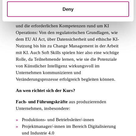
konsequent an den realen Anforderungen
produzierender Unternehmen.
Deny
Darüber hinaus vermittelt der Kurs das nötige Wissen
und die erforderlichen Kompetenzen rund um KI
Operations: Von den regulatorischen Grundlagen, wie
dem EU AI Act, über Datensicherheit und ethische KI-
Nutzung bis hin zu Change Management in der Arbeit
mit KI. Auch Soft Skills spielen hier also eine wichtige
Rolle, da Teilnehmende lernen, wie sie die Potenziale
von Künstlicher Intelligenz wirkungsvoll im
Unternehmen kommunizieren und
Veränderungsprozesse erfolgreich begleiten können.
An wen richtet sich der Kurs?
Fach- und Führungskräfte
aus produzierenden
Unternehmen, insbesondere:
Produktions- und Betriebsleiter/-innen
Projektmanager/-innen im Bereich Digitalisierung
und Industrie 4.0