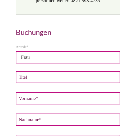
persönlich weiter: 0821 598-4733
Buchungen
Pflichtfeld
Anrede
*
Titel
Pflichtfeld
Vorname
*
Pflichtfeld
Nachname
*