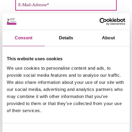
Pflichtfeld
E-Mail-Adresse
*
Pflichtfeld
(Rechnungs)-Adresse
*
Consent
Details
About
This website uses cookies
Pflichtfeld
Hier bitte den Namen sowie den
Verstaltungszeitraum der Kurse angeben.
*
We use cookies to personalise content and ads, to
provide social media features and to analyse our traffic.
We also share information about your use of our site with
our social media, advertising and analytics partners who
may combine it with other information that you’ve
Allgemeine Geschäftsbedingungen und
provided to them or that they’ve collected from your use
DSGVO:
of their services.
Hier finden Sie die
Allgemeinen
Geschäftsbedingungen und Widerrufsbelehrungen
.
Consent