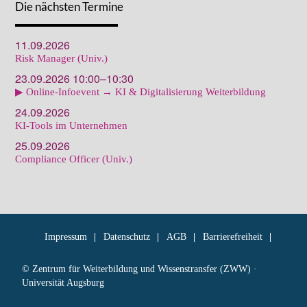
Die nächsten Termine
11.09.2026
Risk Manager (Univ.)
23.09.2026 10:00–10:30
▶ Online-Infoevent → KI & Digitalisierung Weiterbildung
24.09.2026
KI-Tools im Unternehmen
25.09.2026
Compliance Officer (Univ.)
Impressum
Datenschutz
AGB
Barrierefreiheit
© Zentrum für Weiterbildung und Wissenstransfer (ZWW) ·
Universität Augsburg