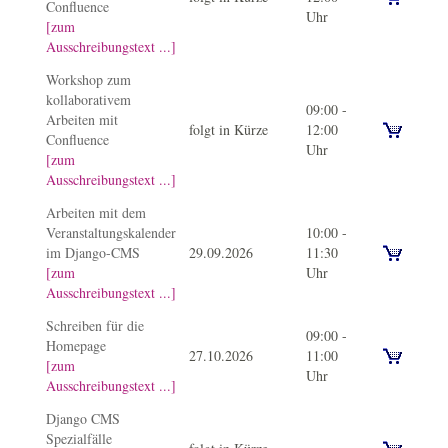
Confluence
Tipps & Tricks
Tipps & Tricks
ansprechende Teaser
Uhr
[zum
Bitte stellen Sie sicher, dass Ihre RZ-Kennung mit den notwendige
Ein weiterer Schwerpunkt liegt auf Aspekten der Barrierefreiheit 
Ausschreibungstext ...]
entsprechende Aktionen durchführen dürfen. Hierbei hilft Ihnen bei
angewendet:
Workshop zum
Die Teilnehmenden haben die Möglichkeit, an ihren eigenen Websei
kollaborativem
09:00 -
Arbeiten mit
folgt in Kürze
12:00
Confluence
Uhr
[zum
Ausschreibungstext ...]
Arbeiten mit dem
Veranstaltungskalender
10:00 -
im Django-CMS
29.09.2026
11:30
[zum
Uhr
Ausschreibungstext ...]
Schreiben für die
09:00 -
Homepage
27.10.2026
11:00
[zum
Uhr
Ausschreibungstext ...]
Django CMS
Spezialfälle