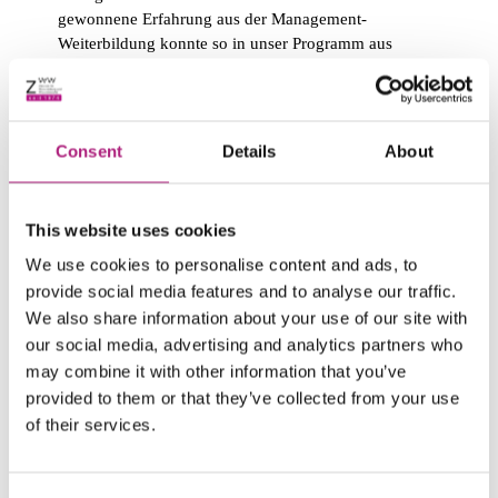
gewonnene Erfahrung aus der Management-
Weiterbildung konnte so in unser Programm aus
berufsbegleitenden, direkt auf Ihre Karriere
zugeschnittenen Zertifikatskursen einfließen.
Was sind die Unterschiede – und was
Consent
Details
About
passt zu mir?
Ein MBA-Studium bietet eine fundierte,
This website uses cookies
karriereorientierte Weiterbildung im Management an,
We use cookies to personalise content and ads, to
die einen beruflichen Aufstieg ermöglichen kann.
provide social media features and to analyse our traffic.
Gleichzeitig ist die Entscheidung zu einem solchen
We also share information about your use of our site with
Studiengang mit einem großen zeitlichen Aufwand
verbunden – mit etwa ein bis zwei Jahren muss
our social media, advertising and analytics partners who
gerechnet werden. Eine gute Organisation ist hier
may combine it with other information that you’ve
ausschlaggebend, um Studium und Beruf gleichzeitig
provided to them or that they’ve collected from your use
zu stemmen und dabei nichts zu vernachlässigen.
of their services.
Zertifikatskurse in verschiedenen Bereichen des
Managements bieten dagegen eine gezieltere,