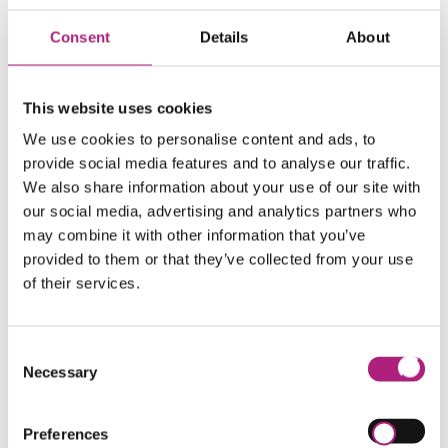
persönlich weiter: 0821 598-4733
Consent
Details
About
29.04.2024 07:39
This website uses cookies
FUTURE SKILLS VORTRAGSREIHE
We use cookies to personalise content and ads, to
Unser zweiter Vortrag ist
provide social media features and to analyse our traffic.
erfolgreich zu Ende gegangen
We also share information about your use of our site with
our social media, advertising and analytics partners who
Die Zukunft gab es schon immer - gibt es also auch
may combine it with other information that you’ve
Future Skills schon immer?
provided to them or that they’ve collected from your use
of their services.
Mit dieser These stieg
Hanspeter Vietz
in seinen
Vortrag "Zukunftskompetenzen - Erfolgsfaktoren von
Julius Caesar bis Luke Skywalker" ein und sorgte
Consent
damit bei den Zuhörern gleich zu Beginn für eine
Necessary
Selection
Überraschung. Der Betriebswirt und Geschäftsführer
des ZWW näherte sich unter anderem mittels einer
Live-Befragung von ChatGPT der Frage, ob nicht die
Preferences