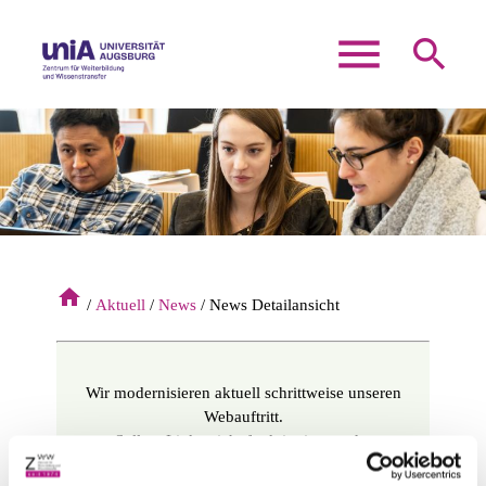
menu
search
Suchbegriffe
SUCHEN
home
Aktuell
News
News Detailansicht
Wir modernisieren aktuell schrittweise unseren
Webauftritt.
Sollten Links nicht funktionieren oder
Informationen fehlen, helfen wir Ihnen gerne