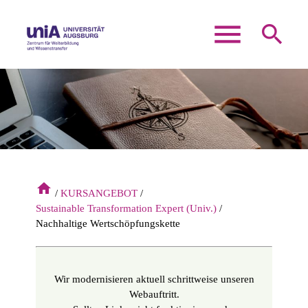
menu
search
Suchbegriffe
SUCHEN
home
KURSANGEBOT
Sustainable Transformation Expert (Univ.)
Nachhaltige Wertschöpfungskette
Wir modernisieren aktuell schrittweise unseren
Webauftritt.