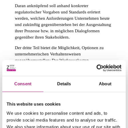
Daran anknüpfend soll anhand konkreter
regulatorischer Vorgaben und Standards erörtert
werden, welchen Anforderungen Unternehmen heute
und zukünftig gegenüberstehen bei der Ausgestaltung
ihrer Prozesse bzw. in möglichen Dialogformen
gegenüber ihren Stakeholdern.
Der dritte Teil bietet die Möglichkeit, Optionen zu
unternehmerischen Verhaltensweisen
gegenüberzustellen: Der Werkzeugkasten
betriebswirtschaftlicher Methoden wie
Lebenszyklusbetrachtung, Wesentlichkeitsanalyse
oder Managementsystemen wie „code of conducts“
Consent
Details
About
wird dargestellt.
Darauf aufbauend soll diskutiert werden, in wie weit
damit potentiell konfligierende
This website uses cookies
Wirkungszusammenhänge besser im Sinne
We use cookies to personalise content and ads, to
nachhaltigen Wirtschaftens gestaltet werden können,
provide social media features and to analyse our traffic.
z.B.:
We also share information about your use of our site with
-Beschaffung – Produktdesign – Marketing