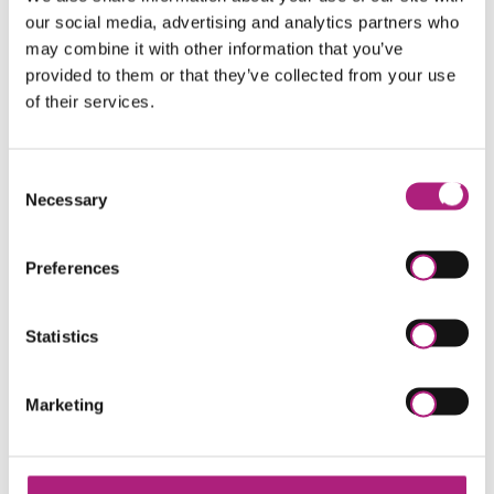
our social media, advertising and analytics partners who
-Sourcing – Produktnutzungsphase – End of Life.
may combine it with other information that you’ve
Welches sind die wichtigsten inhaltlichen
provided to them or that they’ve collected from your use
Stichpunkte?
of their services.
Betriebswirtschaftlicher Produktlebenszyklus (Life
Cycle Analysis)
Wesentlichkeitsanalyse (Materiality analysis)
Consent
Necessary
Supplier Code of Conduct
Selection
Globale Nachhaltigkeitsziele der Vereinten
Nationen (SDGs)
Preferences
Treibhausgasprotokoll (GHG Protocol)
Beschaffungsmanagement (Supply Chain
Management)
Statistics
Umweltmanagementsystem nach EMAS oder ISO
14001
Kreislaufwirtschaft (Circular Economy)
Marketing
Lernziele & Nutzen für die Praxis
Die Teilnehmenden sollen