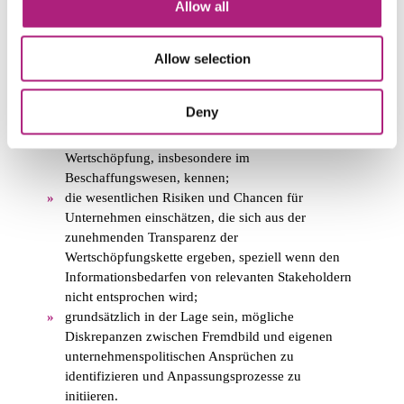
Allow all
die grundlegenden Zusammenhänge
unternehmerischer Wertschöpfung und deren
Bedeutung im Kontext nachhaltigen Wirtschaftens
Allow selection
nachvollziehen können;
die wichtigsten Vorgaben und Standards zur
Deny
Steuerung und Messung von Nachhaltigkeit bei
wesentlichen Aspekten unternehmerischer
Wertschöpfung, insbesondere im
Beschaffungswesen, kennen;
die wesentlichen Risiken und Chancen für
Unternehmen einschätzen, die sich aus der
zunehmenden Transparenz der
Wertschöpfungskette ergeben, speziell wenn den
Informationsbedarfen von relevanten Stakeholdern
nicht entsprochen wird;
grundsätzlich in der Lage sein, mögliche
Diskrepanzen zwischen Fremdbild und eigenen
unternehmenspolitischen Ansprüchen zu
identifizieren und Anpassungsprozesse zu
initiieren.