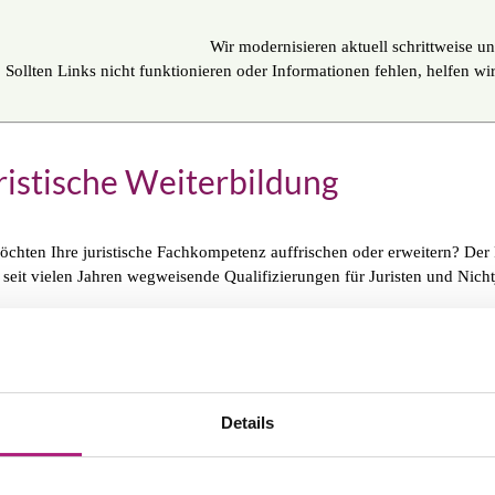
Wir modernisieren aktuell schrittweise un
Sollten Links nicht funktionieren oder Informationen fehlen, helfen w
ristische Weiterbildung
öchten Ihre juristische Fachkompetenz auffrischen oder erweitern? De
t seit vielen Jahren wegweisende Qualifizierungen für Juristen und Nicht
gleich, ob Sie Rechtsanwalt, Inhouse Counsel oder Berater sind oder sic
liche Themen informieren wollen, das umfassende Programm an juristisc
erte Schulungen zu aktuellen Themen aus der Praxis.
ilnehmerstimmen im Bereich Lea
Details