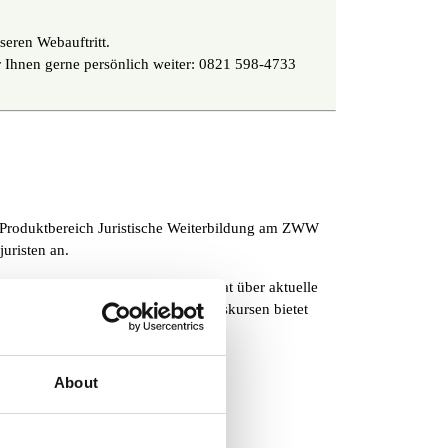
seren Webauftritt.
ir Ihnen gerne persönlich weiter: 0821 598-4733
r Produktbereich Juristische Weiterbildung am ZWW
juristen an.
h als HR-Mitarbeiter oder Betriebsrat über aktuelle
hen Einzelseminaren und Zertifikatskursen bietet
dership
About