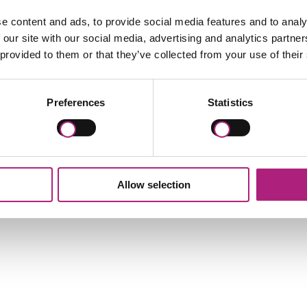
e content and ads, to provide social media features and to analy
 our site with our social media, advertising and analytics partn
 provided to them or that they’ve collected from your use of their
Preferences
Statistics
„[…] Insgesamt kann ich behaupten, dass mich 
nach vorne katapultiert haben. […] Die univers
Allow selection
ernumfeld, die Dozenten herausragend und der Pre
eine volle 5 Sterne We
- Sven Wurth -
Network Solutions Center der Bur