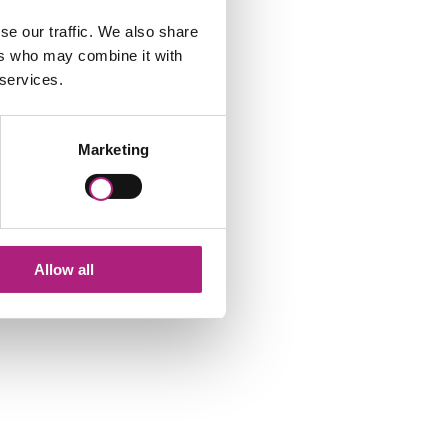
se our traffic. We also share
ers who may combine it with
 services.
Marketing
die Ausbildungen am ZWW maximal
itäre Anbindung ist ein tolles
Allow all
is mehr als fair. Von meiner Seite
rtung!“
daSolutions