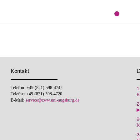
Kontakt
D
1
Telefon: +49 (821) 598-4742
Telefax: +49 (821) 598-4720
R
E-Mail:
service@zww.uni-augsburg.de
2
▶
2
K
2