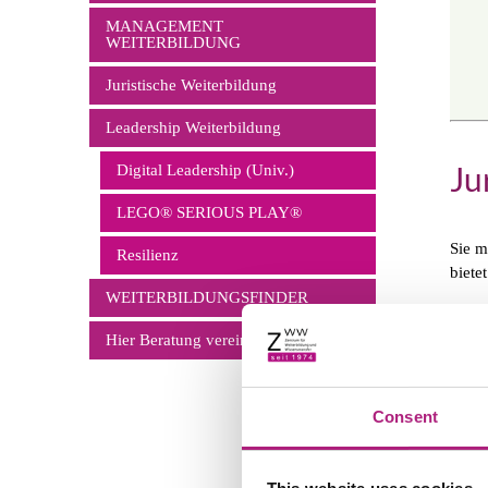
überspringen
MANAGEMENT
WEITERBILDUNG
Juristische Weiterbildung
Leadership Weiterbildung
Ju
Digital Leadership (Univ.)
LEGO® SERIOUS PLAY®
Sie m
Resilienz
biete
WEITERBILDUNGSFINDER
Ganz 
recht
Hier Beratung vereinbaren
fundi
Te
Consent