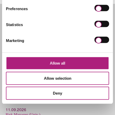
Preferences
Anschrift
Statistics
Universitätsstraße 12 und 16
86159 Augsburg
Marketing
Kontakt
Allow all
Telefon: +49 (821) 598-4742
Telefax: +49 (821) 598-4720
E-Mail:
service@zww.uni-augsburg.de
Allow selection
Deny
Die nächsten Termine
11.09.2026
Risk Manager (Univ.)