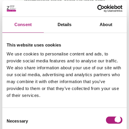
Informationen fehlen, helfen wir Ihnen gerne
persönlich weiter: 0821 598-4733
Consent
Details
About
Nachhaltigkeit
This website uses cookies
Navigation
We use cookies to personalise content and ads, to
Future Skills
provide social media features and to analyse our traffic.
überspringen
Future Skills Veranstaltungsreihe 2025
We also share information about your use of our site with
our social media, advertising and analytics partners who
Future Skills Blog
may combine it with other information that you’ve
provided to them or that they’ve collected from your use
Future Skills Engineer
of their services.
Compliance
50 Jahre ZWW
Consent
Necessary
Selection