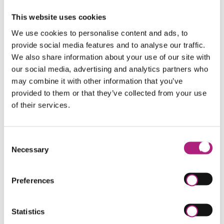
KI & Digitalisierung Weiterbildung
Navigation
This website uses cookies
COACHING AUSBILDUNG
We use cookies to personalise content and ads, to
überspringen
MANAGEMENT WEITERBILDUNG
provide social media features and to analyse our traffic.
We also share information about your use of our site with
Juristische Weiterbildung
our social media, advertising and analytics partners who
Matinée Süddeutsches Forum
may combine it with other information that you’ve
provided to them or that they’ve collected from your use
Buchungsportal
of their services.
Compliance
Data Protection Officer (Univ.)
Consent
Necessary
Selection
Drug Regulatory Affairs (Univ.)
Medical Device Regulatory Affairs (Univ.)
Preferences
Süddeutsches Forum für Insolvenz und Sanierung
Statistics
Einzelseminare