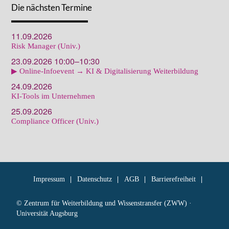
Die nächsten Termine
11.09.2026
Risk Manager (Univ.)
23.09.2026 10:00–10:30
▶ Online-Infoevent → KI & Digitalisierung Weiterbildung
24.09.2026
KI-Tools im Unternehmen
25.09.2026
Compliance Officer (Univ.)
Impressum
Datenschutz
AGB
Barrierefreiheit
© Zentrum für Weiterbildung und Wissenstransfer (ZWW) ·
Universität Augsburg