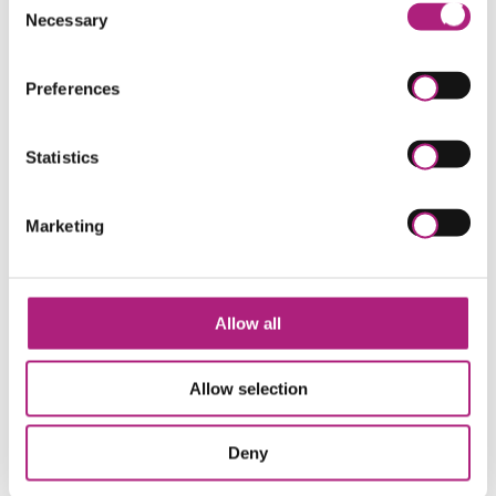
Automobilzuliefer-Industrie
Necessary
Selection
Geschäftsführer eines mittelständischen
Werkzeugbaus und Automobil-Zulieferers
Referent am Deutschen Industrieforum für
Preferences
Technologie (DIF)
Referent der Arbeitsgemeinschaft für
wirtschaftliche Fertigung (AWF)
Statistics
Trainer an der IHK Schwaben
Ausbildung
Marketing
Ausbildung als Werkzeugmacher
Studium der Automatisierungstechnik
Promotion an der TU Chemnitz
Allow all
Sonstige Hinweise
Allow selection
REFA-Arbeitsorganisator 2.0
Qualitätsmanager DGQ
Lean Six Sigma Green Belt
Deny
Mitglied im Verein Deutscher Ingenieure (VDI)