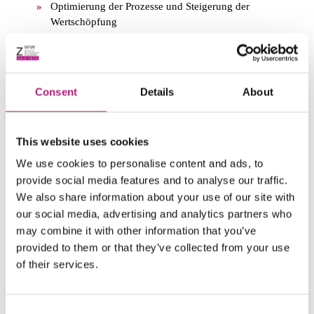
Optimierung der Prozesse und Steigerung der
Wertschöpfung
Workshops und Schulungen zu den Lean-
Prinzipien und -werkzeugen
Beratung, Coaching der Führungskräfte und
Training der Mitarbeitenden
Consent
Details
About
Implementierung eines Kontinuierlichen
Verbesserungsprozesses (KVP)
Schaffung des gemeinsamen Verständnisses für
This website uses cookies
eine Lean-Kultur
Umfassende Kenntnisse der Prozesse der
We use cookies to personalise content and ads, to
Produktentwicklung, Produktionsplanung,
provide social media features and to analyse our traffic.
Fertigung und Montage sowie Qualität und Logistik
We also share information about your use of our site with
our social media, advertising and analytics partners who
Erfahrung
may combine it with other information that you’ve
Verantwortung für das Industrial Engineering in
provided to them or that they’ve collected from your use
einem Unternehmen des Maschinenbaus (Planung,
of their services.
Konstruktion, Programmierung, Anlauf-
Management, Zeitwirtschaft etc.)
Leitung eines Geschäftsbereichs in der
Consent