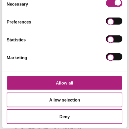
Publikationen:
Necessary
Selection
Medizinprodukte-Durchführungsgesetz, MPJ 2020,
125
Preferences
Abgrenzung von Arzneimitteln zu
Medizinprodukten im Lichte des Borderline
Manuals am Beispiel der Substanz „D-Mannose“,
Statistics
PharmR 3/2018, 109
Medizinprodukterechtliche Rahmenbedingungen
Marketing
für E-Health-Produkte im europäischen
Wirtschaftsraum, Bundesgesundheitsblatt März
2018, 278
Das (vorläufige) Ende regelmäßiger
Allow all
unangekündigter Audits!, MPJ 2017, 138
Haftung einer Benannten Stelle, die vom Hersteller
eines Medizinproduktes im gesetzlichen
Allow selection
Konformitätsbewertungsverfahren beteiligt wurde,
MedR 2017, 539
Übergangsregelungen zur geplanten EU-
Deny
Verordnung über
Medizinprodukte, MPJ 2016, 283