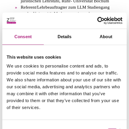
juristischen Lehrstuhl, Ruhr- Universität Bochum
Referent/Lehrbeauftragter zum LLM Studiengang
an der Universität Marburg sowie an der
Universität Augsburg und bei diversen
Fortbildungsinstituten (TÜV Akademie; PTS,
Deutsche Anwalt Akademie, Akademie Heidelberg,
Consent
Details
About
MedInform; BVMed u.a.)
AG Medizinrecht des Deutschen Anwalt Verein
DAV e.V.
This website uses cookies
AKR-Network des Bundesverband
Medizintechnologie BVMed e.V.
We use cookies to personalise content and ads, to
Arbeitskreis „Stoffliche Medizinprodukte“ beim
provide social media features and to analyse our traffic.
BAH e.V.
We also share information about your use of our site with
Juristischer Beirat Fachverband Röntgentechnik
our social media, advertising and analytics partners who
Deutschland FRD e.V.
may combine it with other information that you’ve
Deutsch-Amerikanische Juristenvereinigung
provided to them or that they’ve collected from your use
Wissenschaftlicher Beirat zur Forschung MP-Recht
of their services.
Gutachter zur Anhörung des
Gesundheitsausschusses des Bundestages zu MPG
Änderungen 2007 und 2009
Consent