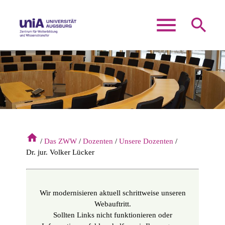
menu
search
Suchbegriffe
SUCHEN
home
Das ZWW
Dozenten
Unsere Dozenten
Dr. jur. Volker Lücker
Wir modernisieren aktuell schrittweise unseren
Webauftritt.
Sollten Links nicht funktionieren oder