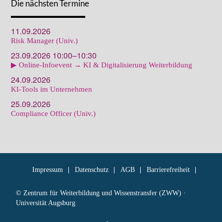
Die nächsten Termine
11.09.2026
Risk Manager (Univ.)
23.09.2026 10:00–10:30
▶ Online-Infoevent → KI & Digitalisierung Weiterbildung
24.09.2026
KI-Tools im Unternehmen
25.09.2026
Compliance Officer (Univ.)
Impressum
Datenschutz
AGB
Barrierefreiheit
© Zentrum für Weiterbildung und Wissenstransfer (ZWW) ·
Universität Augsburg