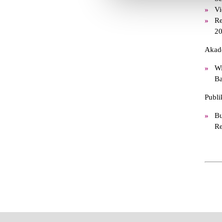
Vi
Re
20
Akade
Wi
Ba
Publi
Bu
Re