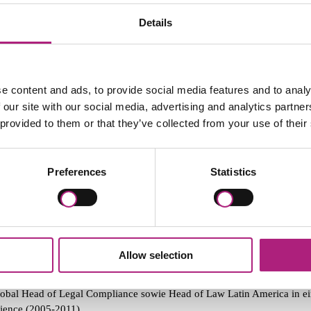
omotion
Details
iges
keiten in der Weiterbildung
sbildung zum Compliance Officer
e content and ads, to provide social media features and to analy
schäftspartner-Compliance-Prüfung
 our site with our social media, advertising and analytics partn
mpliance Risikoanalyse
 provided to them or that they’ve collected from your use of their
rtellrecht aus Compliance-Sicht
mpliance Organisation – Erste Schritte beim Aufbau etc.
gelmäßige Inhouse-Schulungen zu den Themen Compliance, Kartellrech
Preferences
Statistics
keiten in der Forschung
rschungen zur Rechtsgeschichte (insbesondere Römische Rechtsgeschi
serfahrung
Allow selection
nisterialangestellter beim Bundesjustizministerium (1997)
chtsanwalt in zwei internationalen Kanzleien (2001-2005)
obal Head of Legal Compliance sowie Head of Law Latin America in 
ience (2005-2011)