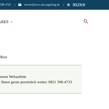
email
memory
 598 4742
|
service@zww.uni-augsburg.de
|
MYZWW
search
ÄRES
expand_more
EN
 Ruiz
seren Webauftritt.
ir Ihnen gerne persönlich weiter: 0821 598-4733