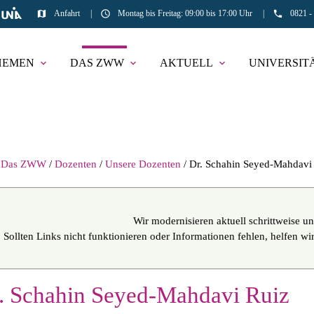
map
schedule
phone
Anfahrt
|
Montag bis Freitag: 09:00 bis 17:00 Uhr
|
0821 -
HEMEN
DAS ZWW
AKTUELL
UNIVERSIT
expand_more
expand_more
expand_more
hbegriffe
SUCH
Das ZWW
Dozenten
Unsere Dozenten
Dr. Schahin Seyed-Mahdavi
Wir modernisieren aktuell schrittweise un
Sollten Links nicht funktionieren oder Informationen fehlen, helfen w
. Schahin Seyed-Mahdavi Ruiz