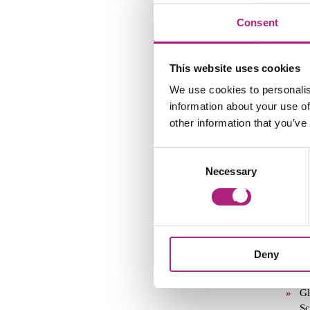
Pr
Consent
Sonst
Tätig
This website uses cookies
Au
We use cookies to personalis
Ge
information about your use of
Co
other information that you’ve
Ka
Co
Consent
Re
Necessary
Selection
Tätig
Fo
Praxi
Deny
Mi
Re
Gl
Sc