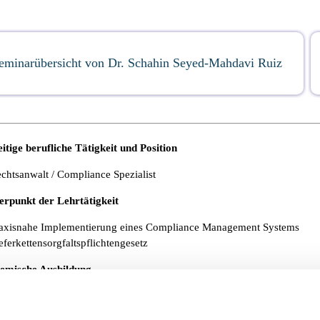
eminarübersicht von Dr. Schahin Seyed-Mahdavi Ruiz
itige berufliche Tätigkeit und Position
chtsanwalt / Compliance Spezialist
erpunkt der
Lehrtätigkeit
axisnahe Implementierung eines Compliance Management Systems
eferkettensorgfaltspflichtengesetz
emische Ausbildung
udium der Rechtswissenschaft
ste und Zweite Juristische Staatsprüfung