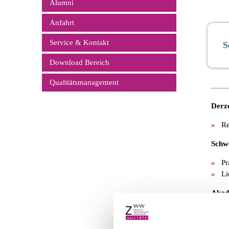
Alumni
Anfahrt
Service & Kontakt
S
Download Bereich
Qualitätsmanagement
Derze
Re
Schw
Pr
Li
Akad
St
Er