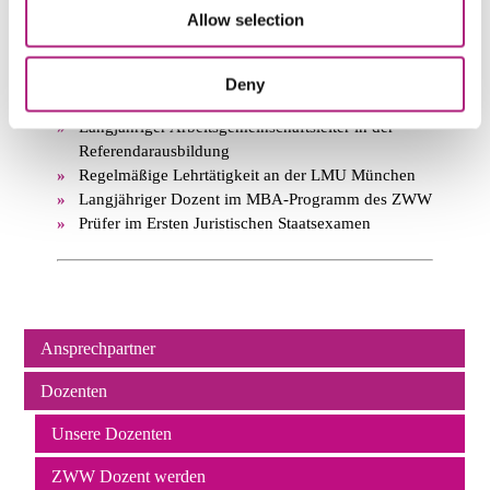
Vorträge im Rahmen des Rechtsstaatsdialog mit der
Allow selection
Volksrepublik China
Dozent am Fortbildungsinstitut der Bayerischen
Polizei
Deny
Dozent in der Fortbildung für Rechtsanwälte
Langjähriger Arbeitsgemeinschaftsleiter in der
Referendarausbildung
Regelmäßige Lehrtätigkeit an der LMU München
Langjähriger Dozent im MBA-Programm des ZWW
Prüfer im Ersten Juristischen Staatsexamen
Ansprechpartner
Navigation
Dozenten
überspringen
Unsere Dozenten
ZWW Dozent werden