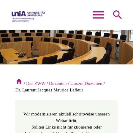
menu
search
Suchbegriffe
SUCHEN
home
Das ZWW
Dozenten
Unsere Dozenten
Dr. Laurent Jacques Maurice Lafleur
Wir modernisieren aktuell schrittweise unseren
Webauftritt.
Sollten Links nicht funktionieren oder