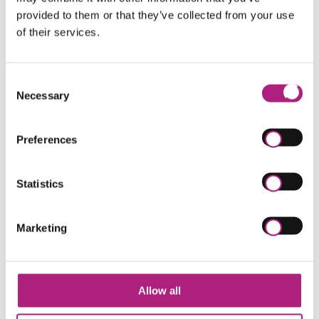
Wissenschaftlicher Mitarbeiter an der Universität
provided to them or that they’ve collected from your use
Passau (Lehrstuhl Prof. Beulke), der Bucerius Law
of their services.
School und der Universität Augsburg (Lehrstuhl
Prof. Satzger)
2006-2010: Staatsanwalt bei der Staatsanwaltschaft
Consent
München I
Necessary
Selection
2010-2014: Richter am Amtsgericht München
(Familiengericht, allgemeine Zivilsachen)
2014-2020: Staatsanwalt als Gruppenleiter
Preferences
Seit 2020: Richter am Oberlandesgericht
Sonstiges:
Statistics
Senior Prosecution Expert für die Europäische
Union im Rahmen eines
Marketing
Entwicklungszusammenarbeitsprojekts mit den
Philippinen
Evaluation von
Entwicklungszusammenarbeitsprojekten in den
Allow all
Philippinen, Ghana, Tansania, Venezuela und
Guatemala