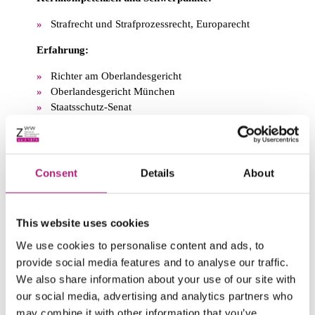
Strafrecht und Strafprozessrecht, Europarecht
Erfahrung:
Richter am Oberlandesgericht
Oberlandesgericht München
Staatsschutz-Senat
Ausbildung:
Studium der Rechtswissenschaften in Bochum und
Consent
Details
About
Passau
Summer School in International Criminal Law,
Siracusa 2005
Summer School in International Humanitarian Law,
This website uses cookies
Warschau 2004
We use cookies to personalise content and ads, to
Promotion zum Dr. iur. an der Universität Augsburg
provide social media features and to analyse our traffic.
2008
We also share information about your use of our site with
Zusatzqualifikationen:
our social media, advertising and analytics partners who
may combine it with other information that you’ve