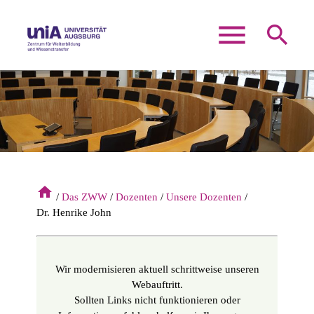
menu
search
Suchbegriffe
SUCHEN
home
Das ZWW
Dozenten
Unsere Dozenten
Dr. Henrike John
Wir modernisieren aktuell schrittweise unseren
Webauftritt.
Sollten Links nicht funktionieren oder