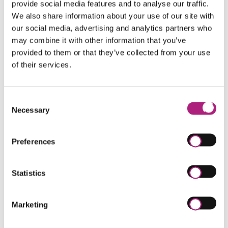
provide social media features and to analyse our traffic.
Forschung, Humangenetik, US-Recht)
We also share information about your use of our site with
und 2. Juristisches Staatsexamen – Niedersachsen,
our social media, advertising and analytics partners who
may combine it with other information that you’ve
Sonstige Hinweise
provided to them or that they’ve collected from your use
Mitglied der Arbeitsgemeinschaft Medizinrecht im
of their services.
Deutschen Anwaltverein
Publikationen:
Consent
Heilmittelverordnung - kein Regress wegen Verstoß
Necessary
Selection
gegen Schadenminderungs-Pflicht, in: MedR 2019,
S. 422 f.
Preferences
Beteiligung berufs- und fachfremder Investoren im
ärztlichen und zahnärztlichen Bereich, in: ZMGR
2019, S. 67 f..
Statistics
Aktuelles aus dem Zahnarztrecht, in : ZMGR 2017,
S. 25 f.
Marketing